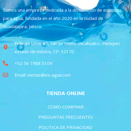
Somos una empresa dedicada a la distribución de equipos
para agua, fundada en el año 2020 en la ciudad de
Guadalajara, Jalisco.
Felix de Leon #5, San Jeronimo chicahualco, metepec
estado de méxico, CP: 52170
+52 56 1988 5109
Email: ventas@es-agua.com
TIENDA ONLINE
COMO COMPRAR
PREGUNTAS FRECUENTES
POLITICA DE PRIVACIDAD