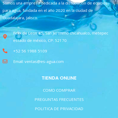
Somos una empresa dedicada a la distribución de equipos
para agua, fundada en el año 2020 en la ciudad de
Guadalajara, Jalisco.
Felix de Leon #5, San Jeronimo chicahualco, metepec
estado de méxico, CP: 52170
+52 56 1988 5109
Email: ventas@es-agua.com
TIENDA ONLINE
COMO COMPRAR
PREGUNTAS FRECUENTES
POLITICA DE PRIVACIDAD