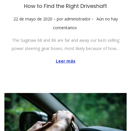
How to Find the Right Driveshaft
.
.
P
22 de mayo de 2020
por
administrador
Aún no hay
u
comentarios
b
The Saginaw 68 and 86 are far and away our best-selling
l
power steering gear boxes, most likely because of how…
i
c
Leer más
a
d
o
e
l