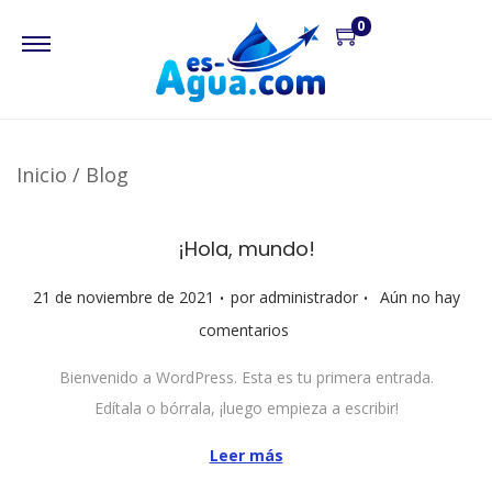
0
Inicio
/
Blog
¡Hola, mundo!
.
.
P
21 de noviembre de 2021
por
administrador
Aún no hay
u
comentarios
b
Bienvenido a WordPress. Esta es tu primera entrada.
l
Edítala o bórrala, ¡luego empieza a escribir!
i
c
Leer más
a