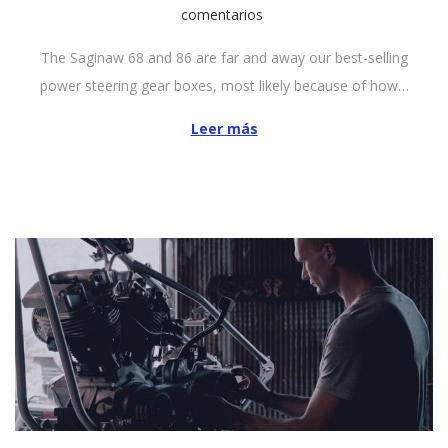
u
comentarios
b
The Saginaw 68 and 86 are far and away our best-selling
l
power steering gear boxes, most likely because of how…
i
c
Leer más
a
d
o
e
l