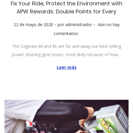
Fix Your Ride, Protect the Environment with
APW Rewards: Double Points for Every
.
.
P
22 de mayo de 2020
por
administrador
Aún no hay
u
comentarios
b
The Saginaw 68 and 86 are far and away our best-selling
l
power steering gear boxes, most likely because of how…
i
c
Leer más
a
d
o
e
l