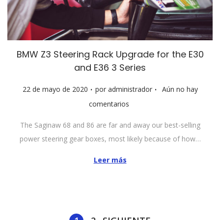
BMW Z3 Steering Rack Upgrade for the E30
and E36 3 Series
.
.
P
22 de mayo de 2020
por
administrador
Aún no hay
u
comentarios
b
The Saginaw 68 and 86 are far and away our best-selling
l
power steering gear boxes, most likely because of how…
i
c
Leer más
a
d
o
e