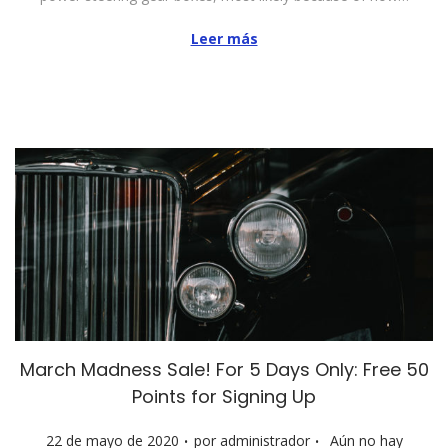
i
c
Leer más
a
d
o
e
l
March Madness Sale! For 5 Days Only: Free 50
Points for Signing Up
.
.
P
22 de mayo de 2020
por
administrador
Aún no hay