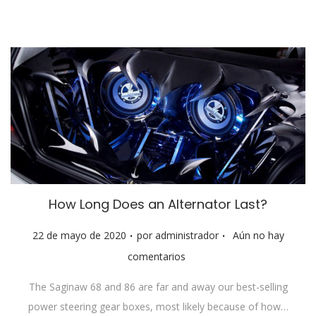
d
o
e
l
How Long Does an Alternator Last?
.
.
P
22 de mayo de 2020
por
administrador
Aún no hay
u
comentarios
b
The Saginaw 68 and 86 are far and away our best-selling
l
power steering gear boxes, most likely because of how…
i