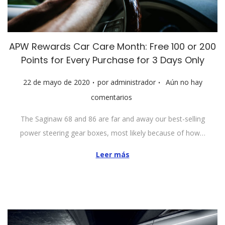
APW Rewards Car Care Month: Free 100 or 200
Points for Every Purchase for 3 Days Only
.
.
P
22 de mayo de 2020
por
administrador
Aún no hay
u
comentarios
b
The Saginaw 68 and 86 are far and away our best-selling
l
power steering gear boxes, most likely because of how…
i
c
Leer más
a
d
o
e
l