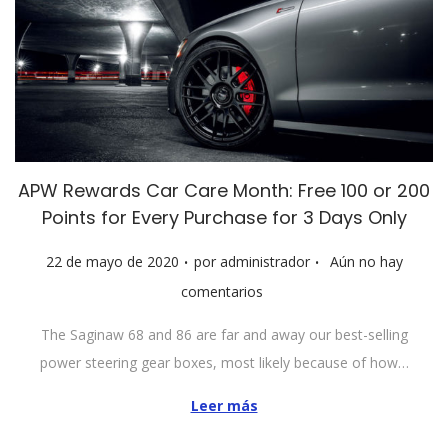
APW Rewards Car Care Month: Free 100 or 200
Points for Every Purchase for 3 Days Only
.
.
P
22 de mayo de 2020
por
administrador
Aún no hay
u
comentarios
b
The Saginaw 68 and 86 are far and away our best-selling
l
power steering gear boxes, most likely because of how…
i
c
Leer más
a