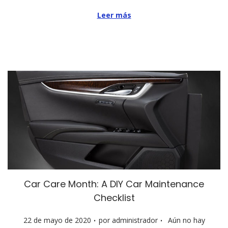
c
Leer más
a
d
o
e
l
Car Care Month: A DIY Car Maintenance
Checklist
.
.
P
22 de mayo de 2020
por
administrador
Aún no hay