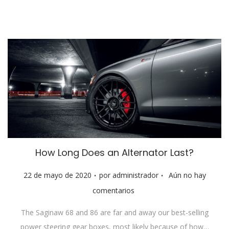
d
o
e
l
How Long Does an Alternator Last?
.
.
P
22 de mayo de 2020
por
administrador
Aún no hay
u
comentarios
b
The Saginaw 68 and 86 are far and away our best-selling
l
power steering gear boxes, most likely because of how…