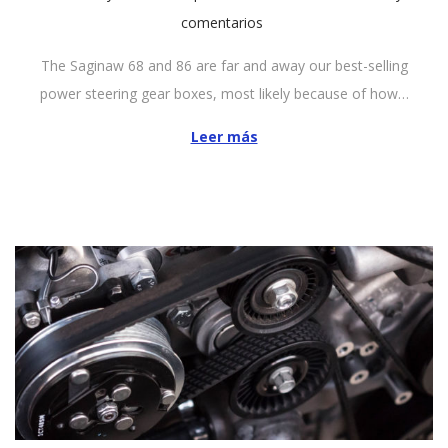
u
comentarios
b
The Saginaw 68 and 86 are far and away our best-selling
l
power steering gear boxes, most likely because of how…
i
c
Leer más
a
d
o
e
l