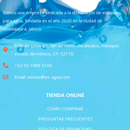
Somos una empresa dedicada a la distribución de equipos
para agua, fundada en el año 2020 en la ciudad de
Guadalajara, Jalisco.
Felix de Leon #5, San Jeronimo chicahualco, metepec
estado de méxico, CP: 52170
+52 56 1988 5109
Email: ventas@es-agua.com
TIENDA ONLINE
COMO COMPRAR
PREGUNTAS FRECUENTES
POLITICA DE PRIVACIDAD