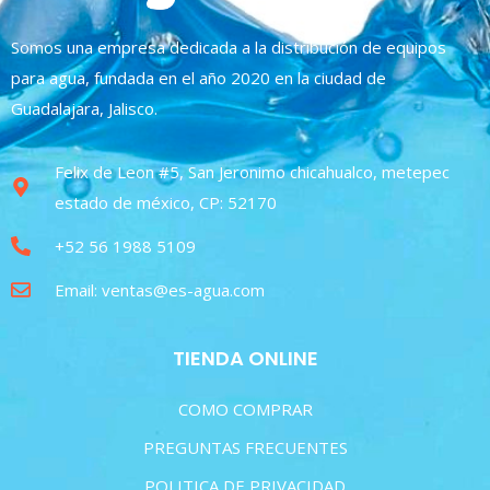
Somos una empresa dedicada a la distribución de equipos
para agua, fundada en el año 2020 en la ciudad de
Guadalajara, Jalisco.
Felix de Leon #5, San Jeronimo chicahualco, metepec
estado de méxico, CP: 52170
+52 56 1988 5109
Email: ventas@es-agua.com
TIENDA ONLINE
COMO COMPRAR
PREGUNTAS FRECUENTES
POLITICA DE PRIVACIDAD