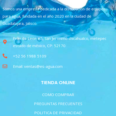
Somos una empresa dedicada a la distribución de equipos
para agua, fundada en el año 2020 en la ciudad de
Guadalajara, Jalisco.
Felix de Leon #5, San Jeronimo chicahualco, metepec
estado de méxico, CP: 52170
+52 56 1988 5109
Email: ventas@es-agua.com
TIENDA ONLINE
COMO COMPRAR
PREGUNTAS FRECUENTES
POLITICA DE PRIVACIDAD