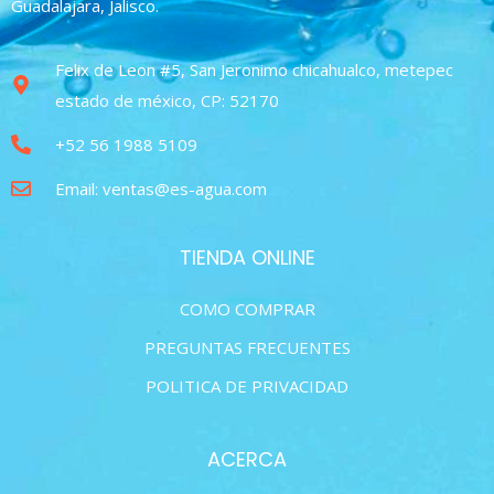
Guadalajara, Jalisco.
Felix de Leon #5, San Jeronimo chicahualco, metepec
estado de méxico, CP: 52170
+52 56 1988 5109
Email: ventas@es-agua.com
TIENDA ONLINE
COMO COMPRAR
PREGUNTAS FRECUENTES
POLITICA DE PRIVACIDAD
ACERCA