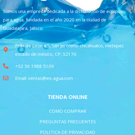
Somos una empresa dedicada a la distribución de equipos
para agua, fundada en el año 2020 en la ciudad de
Guadalajara, Jalisco.
Felix de Leon #5, San Jeronimo chicahualco, metepec
estado de méxico, CP: 52170
+52 56 1988 5109
Email: ventas@es-agua.com
TIENDA ONLINE
COMO COMPRAR
PREGUNTAS FRECUENTES
POLITICA DE PRIVACIDAD