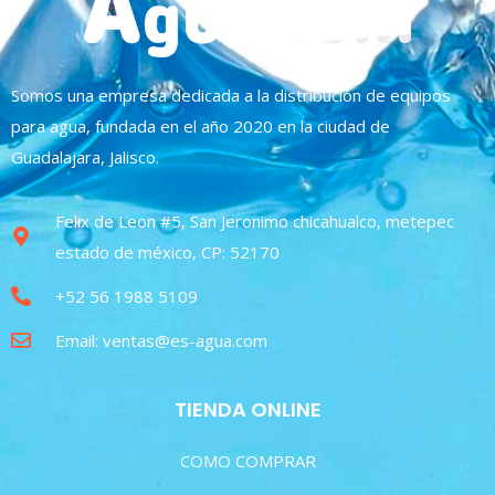
Somos una empresa dedicada a la distribución de equipos
para agua, fundada en el año 2020 en la ciudad de
Guadalajara, Jalisco.
Felix de Leon #5, San Jeronimo chicahualco, metepec
estado de méxico, CP: 52170
+52 56 1988 5109
Email: ventas@es-agua.com
TIENDA ONLINE
COMO COMPRAR