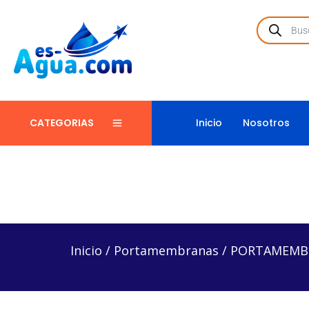
Inicio
Nosotros
CATEGORIAS
Inicio
/
Portamembranas
/
PORTAMEMBRANA PARA 
Inicio
/
Portamembranas
/
PORTAMEMBR