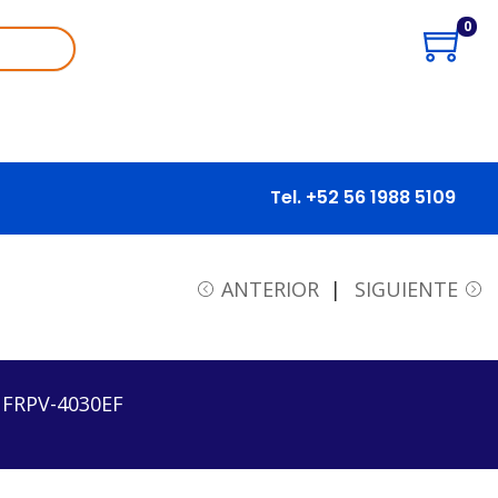
0
Tel. +52 56 1988 5109
0EF
ANTERIOR
SIGUIENTE
FRPV-4030EF