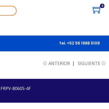
0
Tel. +52 56 1988 5109
S-4F
ANTERIOR
SIGUIENTE
FRPV-8060S-4F