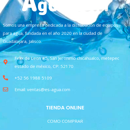
Somos una empresa dedicada a la distribución de equipos
para agua, fundada en el año 2020 en la ciudad de
Guadalajara, Jalisco.
Felix de Leon #5, San Jeronimo chicahualco, metepec
estado de méxico, CP: 52170
+52 56 1988 5109
Email: ventas@es-agua.com
TIENDA ONLINE
COMO COMPRAR