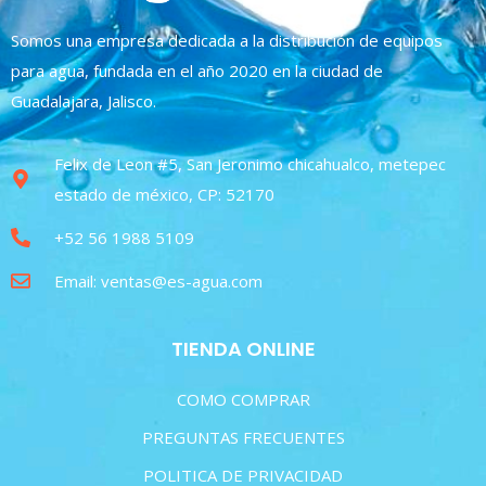
Somos una empresa dedicada a la distribución de equipos
para agua, fundada en el año 2020 en la ciudad de
Guadalajara, Jalisco.
Felix de Leon #5, San Jeronimo chicahualco, metepec
estado de méxico, CP: 52170
+52 56 1988 5109
Email: ventas@es-agua.com
TIENDA ONLINE
COMO COMPRAR
PREGUNTAS FRECUENTES
POLITICA DE PRIVACIDAD