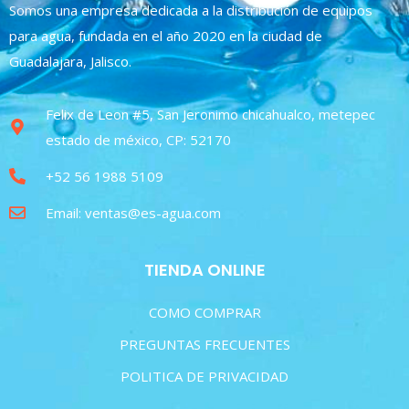
Somos una empresa dedicada a la distribución de equipos
para agua, fundada en el año 2020 en la ciudad de
Guadalajara, Jalisco.
Felix de Leon #5, San Jeronimo chicahualco, metepec
estado de méxico, CP: 52170
+52 56 1988 5109
Email: ventas@es-agua.com
TIENDA ONLINE
COMO COMPRAR
PREGUNTAS FRECUENTES
POLITICA DE PRIVACIDAD