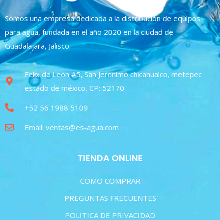
Somos una empresa dedicada a la distribución de equipos
para agua, fundada en el año 2020 en la ciudad de
Guadalajara, Jalisco.
Felix de Leon #5, San Jeronimo chicahualco, metepec
estado de méxico, CP: 52170
+52 56 1988 5109
Email: ventas@es-agua.com
TIENDA ONLINE
COMO COMPRAR
PREGUNTAS FRECUENTES
POLITICA DE PRIVACIDAD