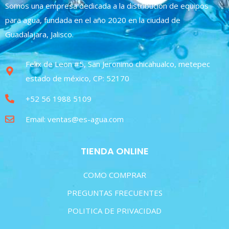
Somos una empresa dedicada a la distribución de equipos
para agua, fundada en el año 2020 en la ciudad de
Guadalajara, Jalisco.
Felix de Leon #5, San Jeronimo chicahualco, metepec
estado de méxico, CP: 52170
+52 56 1988 5109
Email: ventas@es-agua.com
TIENDA ONLINE
COMO COMPRAR
PREGUNTAS FRECUENTES
POLITICA DE PRIVACIDAD