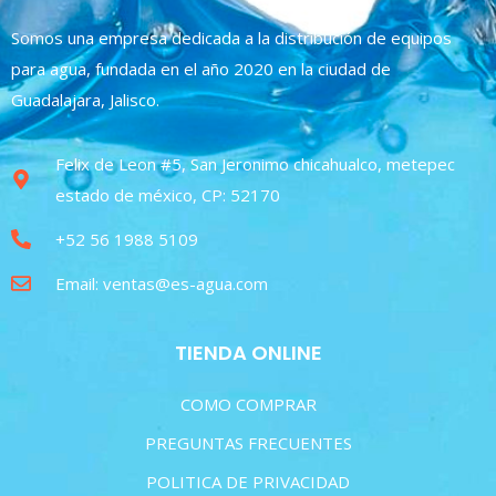
Somos una empresa dedicada a la distribución de equipos
para agua, fundada en el año 2020 en la ciudad de
Guadalajara, Jalisco.
Felix de Leon #5, San Jeronimo chicahualco, metepec
estado de méxico, CP: 52170
+52 56 1988 5109
Email: ventas@es-agua.com
TIENDA ONLINE
COMO COMPRAR
PREGUNTAS FRECUENTES
POLITICA DE PRIVACIDAD