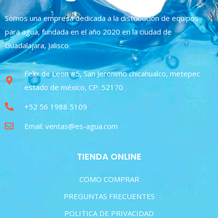
Somos una empresa dedicada a la distribución de equipos
para agua, fundada en el año 2020 en la ciudad de
Guadalajara, Jalisco.
Felix de Leon #5, San Jeronimo chicahualco, metepec
estado de méxico, CP: 52170
+52 56 1988 5109
Email: ventas@es-agua.com
TIENDA ONLINE
COMO COMPRAR
PREGUNTAS FRECUENTES
POLITICA DE PRIVACIDAD