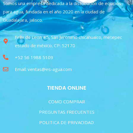
Somos una empresa dedicada a la distribución de equipos
para agua, fundada en el año 2020 en la ciudad de
Guadalajara, Jalisco.
Felix de Leon #5, San Jeronimo chicahualco, metepec
estado de méxico, CP: 52170
+52 56 1988 5109
Email: ventas@es-agua.com
TIENDA ONLINE
COMO COMPRAR
PREGUNTAS FRECUENTES
POLITICA DE PRIVACIDAD