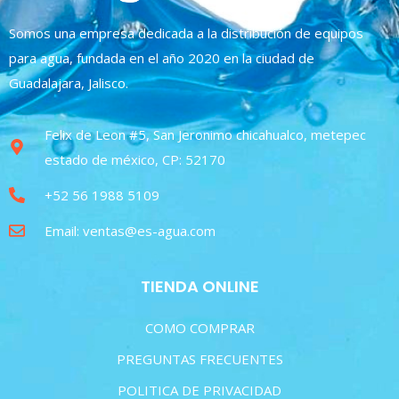
Somos una empresa dedicada a la distribución de equipos
para agua, fundada en el año 2020 en la ciudad de
Guadalajara, Jalisco.
Felix de Leon #5, San Jeronimo chicahualco, metepec
estado de méxico, CP: 52170
+52 56 1988 5109
Email: ventas@es-agua.com
TIENDA ONLINE
COMO COMPRAR
PREGUNTAS FRECUENTES
POLITICA DE PRIVACIDAD