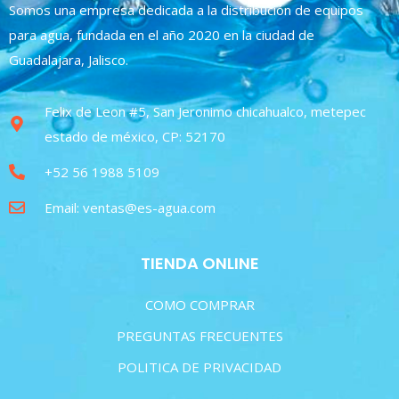
Somos una empresa dedicada a la distribución de equipos
para agua, fundada en el año 2020 en la ciudad de
Guadalajara, Jalisco.
Felix de Leon #5, San Jeronimo chicahualco, metepec
estado de méxico, CP: 52170
+52 56 1988 5109
Email: ventas@es-agua.com
TIENDA ONLINE
COMO COMPRAR
PREGUNTAS FRECUENTES
POLITICA DE PRIVACIDAD