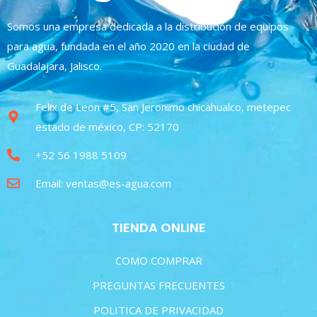
Somos una empresa dedicada a la distribución de equipos
para agua, fundada en el año 2020 en la ciudad de
Guadalajara, Jalisco.
Felix de Leon #5, San Jeronimo chicahualco, metepec
estado de méxico, CP: 52170
+52 56 1988 5109
Email: ventas@es-agua.com
TIENDA ONLINE
COMO COMPRAR
PREGUNTAS FRECUENTES
POLITICA DE PRIVACIDAD