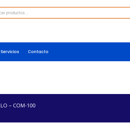
Servicios
Contacto
-100
LO – COM-100