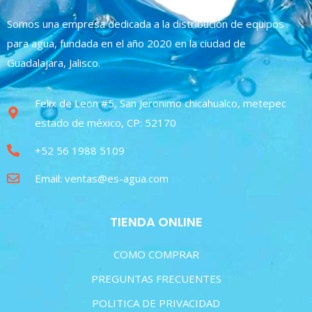
Somos una empresa dedicada a la distribución de equipos
para agua, fundada en el año 2020 en la ciudad de
Guadalajara, Jalisco.
Felix de Leon #5, San Jeronimo chicahualco, metepec
estado de méxico, CP: 52170
+52 56 1988 5109
Email: ventas@es-agua.com
TIENDA ONLINE
COMO COMPRAR
PREGUNTAS FRECUENTES
POLITICA DE PRIVACIDAD