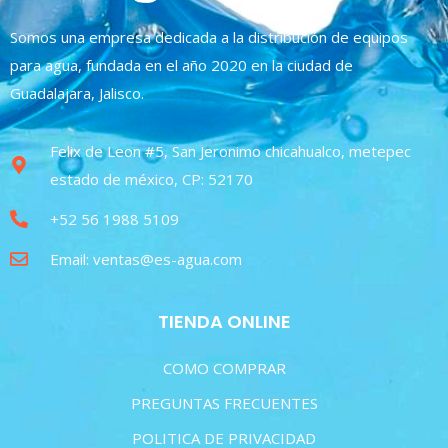
Somos una empresa dedicada a la distribución de equipos
para agua, fundada en el año 2020 en la ciudad de
Guadalajara, Jalisco.
Felix de Leon #5, San Jeronimo chicahualco, metepec
estado de méxico, CP: 52170
+52 56 1988 5109
Email: ventas@es-agua.com
TIENDA ONLINE
COMO COMPRAR
PREGUNTAS FRECUENTES
POLITICA DE PRIVACIDAD