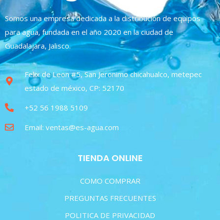
Somos una empresa dedicada a la distribución de equipos
para agua, fundada en el año 2020 en la ciudad de
Guadalajara, Jalisco.
Felix de Leon #5, San Jeronimo chicahualco, metepec
estado de méxico, CP: 52170
+52 56 1988 5109
Email: ventas@es-agua.com
TIENDA ONLINE
COMO COMPRAR
PREGUNTAS FRECUENTES
POLITICA DE PRIVACIDAD