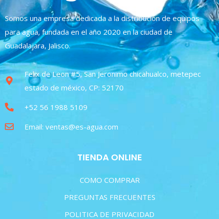
Somos una empresa dedicada a la distribución de equipos
para agua, fundada en el año 2020 en la ciudad de
Guadalajara, Jalisco.
Felix de Leon #5, San Jeronimo chicahualco, metepec
estado de méxico, CP: 52170
+52 56 1988 5109
Email: ventas@es-agua.com
TIENDA ONLINE
COMO COMPRAR
PREGUNTAS FRECUENTES
POLITICA DE PRIVACIDAD