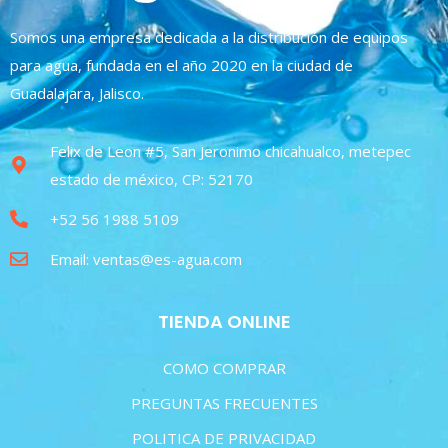
Somos una empresa dedicada a la distribución de equipos
para agua, fundada en el año 2020 en la ciudad de
Guadalajara, Jalisco.
Felix de Leon #5, San Jeronimo chicahualco, metepec
estado de méxico, CP: 52170
+52 56 1988 5109
Email: ventas@es-agua.com
TIENDA ONLINE
COMO COMPRAR
PREGUNTAS FRECUENTES
POLITICA DE PRIVACIDAD