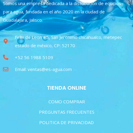
Somos una empresa dedicada a la distribución de equipos
para agua, fundada en el año 2020 en la ciudad de
Guadalajara, Jalisco.
Felix de Leon #5, San Jeronimo chicahualco, metepec
estado de méxico, CP: 52170
+52 56 1988 5109
Email: ventas@es-agua.com
TIENDA ONLINE
COMO COMPRAR
PREGUNTAS FRECUENTES
POLITICA DE PRIVACIDAD