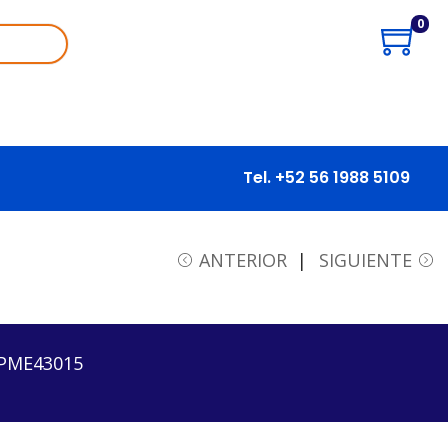
0
Tel. +52 56 1988 5109
ANTERIOR
SIGUIENTE
PME43015