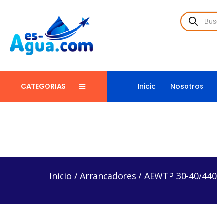
Inicio
Nosotros
CATEGORIAS
Inicio
/
Arrancadores
/
AEWTP 30-40/440I – Arranc
Inicio
/
Arrancadores
/
AEWTP 30-40/440I