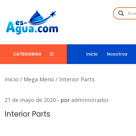
Inicio
Nosotros
CATEGORIAS
Inicio
/
Mega Menú
/
Interior Parts
.
P
21 de mayo de 2020
por
administrador
u
Interior Parts
b
l
i