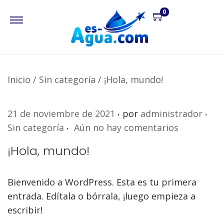
0
Inicio
/
Sin categoría
/
¡Hola, mundo!
.
.
P
P
21 de noviembre de 2021
por
administrador
.
u
u
Sin categoría
Aún no hay comentarios
b
b
¡Hola, mundo!
l
l
i
i
Bienvenido a WordPress. Esta es tu primera
c
c
entrada. Edítala o bórrala, ¡luego empieza a
a
a
escribir!
d
d