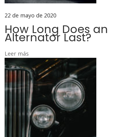
e
r
22 de mayo de 2020
n
How Long Does an
a
Alternator Last?
t
o
Leer más
r
L
a
s
t
?