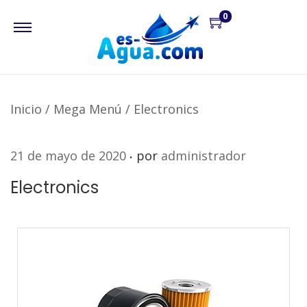
0
Inicio
/
Mega Menú
/
Electronics
.
P
21 de mayo de 2020
por
administrador
u
Electronics
b
l
i
c
a
d