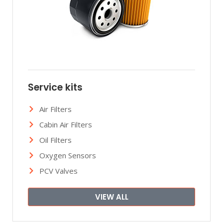
o
e
l
Service kits
Air Filters
Cabin Air Filters
Oil Filters
Oxygen Sensors
PCV Valves
VIEW ALL