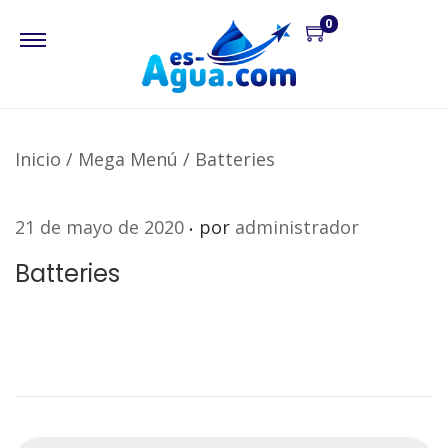
0
Inicio
/
Mega Menú
/
Batteries
.
P
21 de mayo de 2020
por
administrador
u
Batteries
b
l
i
c
a
d