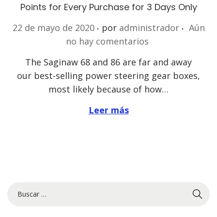
Points for Every Purchase for 3 Days Only
.
.
P
22 de mayo de 2020
por
administrador
Aún
u
no hay comentarios
b
The Saginaw 68 and 86 are far and away
l
our best-selling power steering gear boxes,
i
most likely because of how…
c
a
Leer más
d
o
e
l