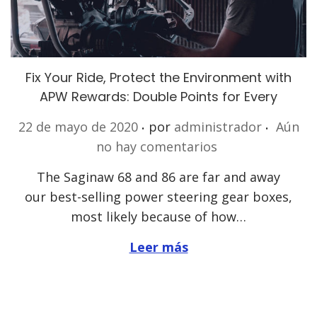
Fix Your Ride, Protect the Environment with
APW Rewards: Double Points for Every
.
.
P
22 de mayo de 2020
por
administrador
Aún
u
no hay comentarios
b
The Saginaw 68 and 86 are far and away
l
our best-selling power steering gear boxes,
i
most likely because of how…
c
a
Leer más
d
o
e