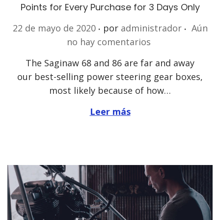
Points for Every Purchase for 3 Days Only
.
.
P
22 de mayo de 2020
por
administrador
Aún
u
no hay comentarios
b
The Saginaw 68 and 86 are far and away
l
our best-selling power steering gear boxes,
i
most likely because of how…
c
a
Leer más
d
o
e
l