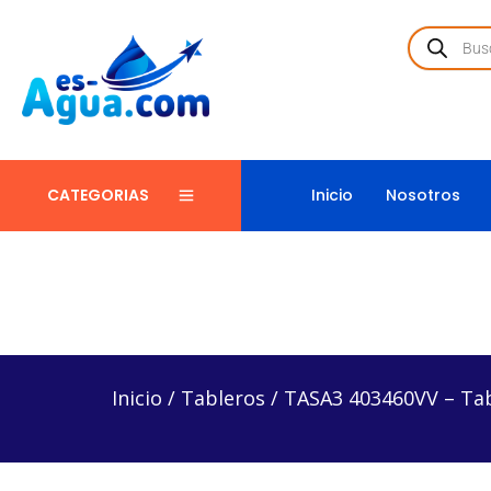
Inicio
Nosotros
CATEGORIAS
Inicio
/
Tableros
/
TASA3 403460VV – Tablero
Inicio
/
Tableros
/
TASA3 403460VV – Ta