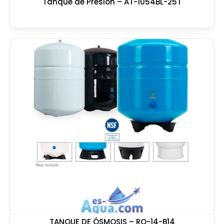
Tanque de Presión – AT-1054BL-25T
TANQUE DE ÓSMOSIS – RO-14-B14