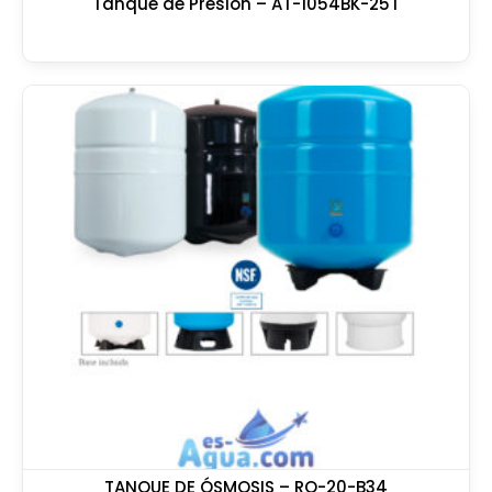
Tanque de Presión – AT-1054BK-25T
TANQUE DE ÓSMOSIS – RO-20-B34