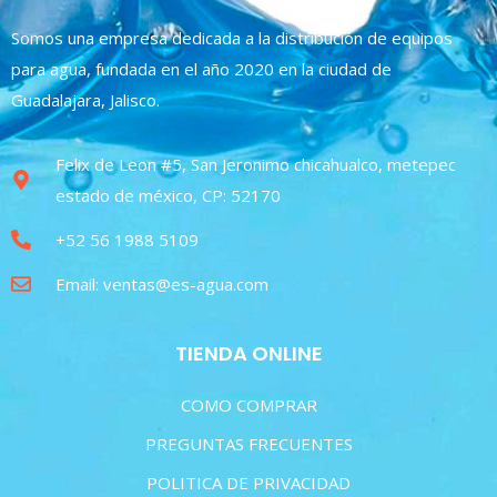
Somos una empresa dedicada a la distribución de equipos
para agua, fundada en el año 2020 en la ciudad de
Guadalajara, Jalisco.
Felix de Leon #5, San Jeronimo chicahualco, metepec
estado de méxico, CP: 52170
+52 56 1988 5109
Email: ventas@es-agua.com
TIENDA ONLINE
COMO COMPRAR
PREGUNTAS FRECUENTES
POLITICA DE PRIVACIDAD