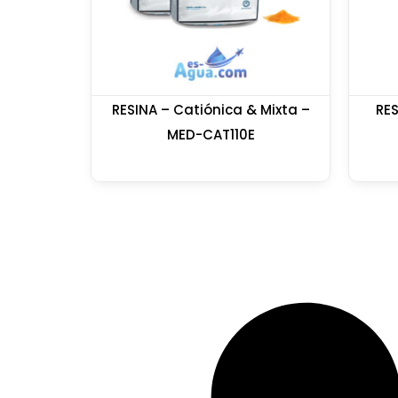
RESINA – Catiónica & Mixta –
RE
MED-CAT110E