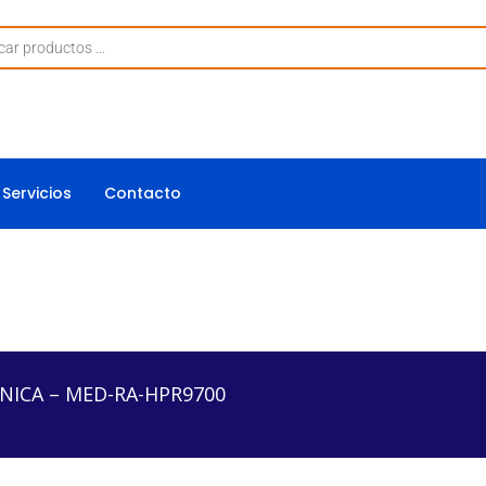
Servicios
Contacto
ED-RA-HPR9700
NICA – MED-RA-HPR9700