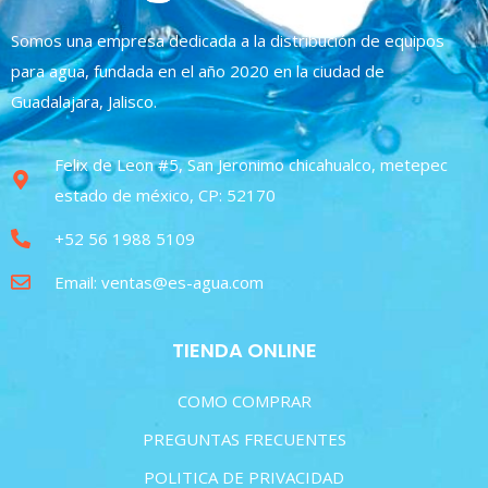
Somos una empresa dedicada a la distribución de equipos
para agua, fundada en el año 2020 en la ciudad de
Guadalajara, Jalisco.
Felix de Leon #5, San Jeronimo chicahualco, metepec
estado de méxico, CP: 52170
+52 56 1988 5109
Email: ventas@es-agua.com
TIENDA ONLINE
COMO COMPRAR
PREGUNTAS FRECUENTES
POLITICA DE PRIVACIDAD