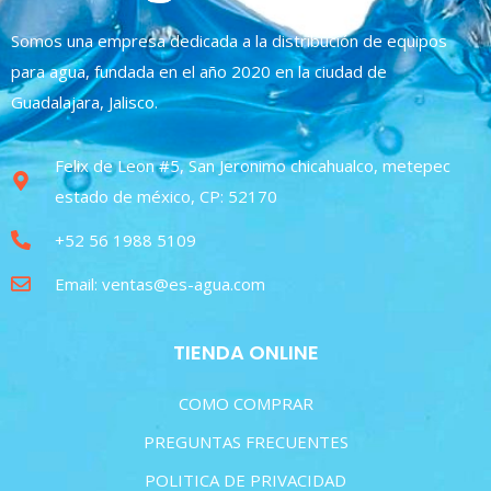
Somos una empresa dedicada a la distribución de equipos
para agua, fundada en el año 2020 en la ciudad de
Guadalajara, Jalisco.
Felix de Leon #5, San Jeronimo chicahualco, metepec
estado de méxico, CP: 52170
+52 56 1988 5109
Email: ventas@es-agua.com
TIENDA ONLINE
COMO COMPRAR
PREGUNTAS FRECUENTES
POLITICA DE PRIVACIDAD