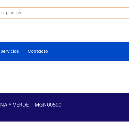
Servicios
Contacto
DE – MGN00500
ENA Y VERDE – MGN00500