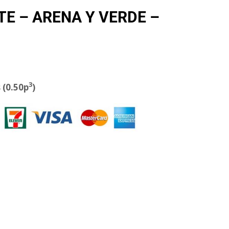
TE – ARENA Y VERDE –
3
 (0.50p
)