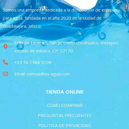
Somos una empresa dedicada a la distribución de equipos
para agua, fundada en el año 2020 en la ciudad de
Guadalajara, Jalisco.
Felix de Leon #5, San Jeronimo chicahualco, metepec
estado de méxico, CP: 52170
+52 56 1988 5109
Email: ventas@es-agua.com
TIENDA ONLINE
COMO COMPRAR
PREGUNTAS FRECUENTES
POLITICA DE PRIVACIDAD