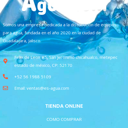
Somos una empresa dedicada a la distribución de equipos
para agua, fundada en el año 2020 en la ciudad de
Guadalajara, Jalisco.
Felix de Leon #5, San Jeronimo chicahualco, metepec
estado de méxico, CP: 52170
+52 56 1988 5109
Email: ventas@es-agua.com
TIENDA ONLINE
COMO COMPRAR