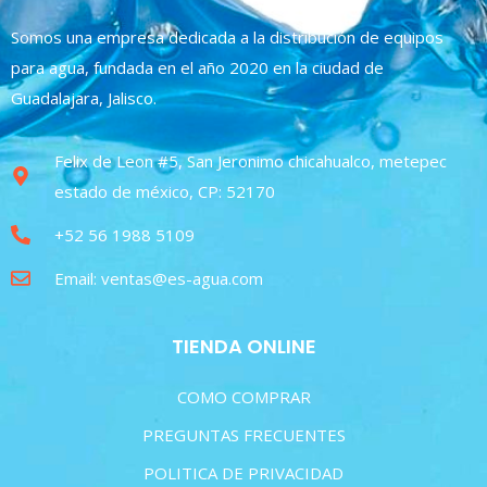
Somos una empresa dedicada a la distribución de equipos
para agua, fundada en el año 2020 en la ciudad de
Guadalajara, Jalisco.
Felix de Leon #5, San Jeronimo chicahualco, metepec
estado de méxico, CP: 52170
+52 56 1988 5109
Email: ventas@es-agua.com
TIENDA ONLINE
COMO COMPRAR
PREGUNTAS FRECUENTES
POLITICA DE PRIVACIDAD