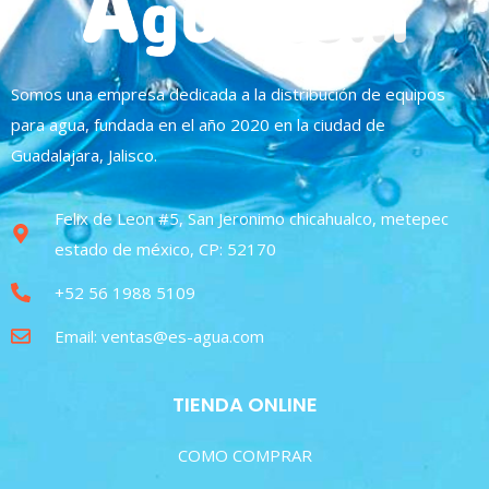
Somos una empresa dedicada a la distribución de equipos
para agua, fundada en el año 2020 en la ciudad de
Guadalajara, Jalisco.
Felix de Leon #5, San Jeronimo chicahualco, metepec
estado de méxico, CP: 52170
+52 56 1988 5109
Email: ventas@es-agua.com
TIENDA ONLINE
COMO COMPRAR