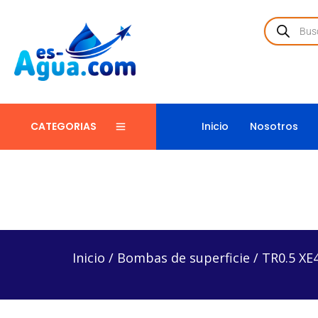
Inicio
Nosotros
CATEGORIAS
Inicio
/
Bombas de superficie
/
TR0.5 XE40-25 – Bo
Inicio
/
Bombas de superficie
/
TR0.5 XE